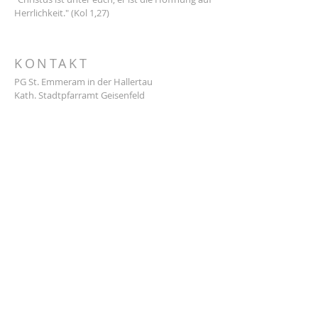
Herrlichkeit." (Kol 1,27)
KONTAKT
PG St. Emmeram in der Hallertau
Kath. Stadtpfarramt Geisenfeld
Stadtplatz 7
85290 Geisenfeld
Tel.:
08452 388
E-Mail:
info@pg-sanktemmeram.de