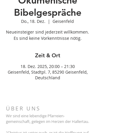
Ökumenische
Bibelgespräche
Do., 18. Dez.
  |  
Geisenfeld
Neueinsteiger sind jederzeit willkommen.
Es sind keine Vorkenntnisse nötig.
Zeit & Ort
18. Dez. 2025, 20:00 – 21:30
Geisenfeld, Stadtpl. 7, 85290 Geisenfeld,
Deutschland
ÜBER UNS
Wir sind eine lebendige Pfarreien-
gemeinschaft, gelegen im Herzen der Hallertau.
"Christus ist unter euch, er ist die Hoffnung auf