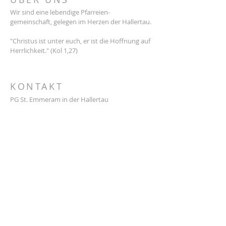
Wir sind eine lebendige Pfarreien-
gemeinschaft, gelegen im Herzen der Hallertau.
"Christus ist unter euch, er ist die Hoffnung auf
Herrlichkeit." (Kol 1,27)
KONTAKT
PG St. Emmeram in der Hallertau
Kath. Stadtpfarramt Geisenfeld
Stadtplatz 7
85290 Geisenfeld
Tel.:
08452 388
E-Mail:
info@pg-sanktemmeram.de