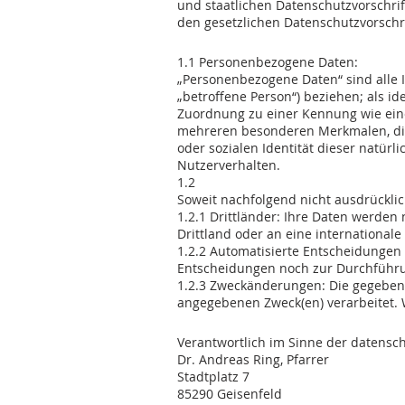
und staatlichen Datenschutzvorschri
den gesetzlichen Datenschutzvorschri
1. Allgemeines
1.1 Personenbezogene Daten:
„Personenbezogene Daten“ sind alle In
„betroffene Person“) beziehen; als id
Zuordnung zu einer Kennung wie ein
mehreren besonderen Merkmalen, die A
oder sozialen Identität dieser natürl
Nutzerverhalten.
1.2
Soweit nachfolgend nicht ausdrückli
1.2.1 Drittländer: Ihre Daten werden
Drittland oder an eine internationale
1.2.2 Automatisierte Entscheidungen
Entscheidungen noch zur Durchführun
1.2.3 Zweckänderungen: Die gegeben
angegebenen Zweck(en) verarbeitet.
2. Verantwortlicher
Verantwortlich im Sinne der datens
Dr. Andreas Ring, Pfarrer
Stadtplatz 7
85290 Geisenfeld