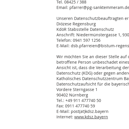
Tel. 08425 / 388
Email: pfarrer@pg-sanktemmeram.d
Unseren Datenschutzbeauftragten err
Diözese Regensburg
KdöR Stabsstelle Datenschutz
Anschrift: Niedermünstergasse 1, 9
Telefon: 0941 597 1256
E-Mail:
dsb.pfarreien@bistum-regen
Wir möchten Sie an dieser Stelle au
betroffene Person unbeschadet eines
Ansicht ist, dass die Verarbeitung d
Datenschutz (KDG) oder gegen andere 
Katholisches Datenschutzzentrum Ba
Datenschutzaufsicht für die bayerisc
Vordere Sterngasse 1
90402 Nürnberg
Tel.: +49 911 477740 50
Fax: 0911 477740 59
E-Mail: post(at)kdsz.bayern
Internet:
www.kdsz.bayern
3. Nutzung der Website