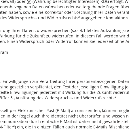
 Gewalt) oder (g) (Wahrung berechtigter Interessen) KDG erfolgt, 
rsonenbezogenen Daten wünschen oder weitergehende Fragen über 
en haben, sowie eine Korrektur oder Löschung Ihrer Daten veranl
ng des Widerspruchs- und Widerrufsrechts“ angegebene Kontaktadre
ruchs- und Widerrufsrechts
eitung Ihrer Daten zu widersprechen (s.o. 4.1 letztes Aufzählungsz
 Wirkung für die Zukunft zu widerrufen. In diesem Fall werden wir 
en. Einen Widerspruch oder Widerruf können Sie jederzeit ohne 
eram
f. Einwilligungen zur Verarbeitung Ihrer personenbezogenen Daten e
 sind gesetzlich verpflichtet, den Text der jeweiligen Einwilligung j
eilte Einwilligungen jederzeit mit Wirkung für die Zukunft widerru
Ziffer 5 „Ausübung des Widerspruchs- und Widerrufsrechts“.
Mail) / Kontaktaufnahme
üsselt per Elektronischer Post (E-Mail) an uns senden, können mö
n in der Regel auch Ihre Identität nicht überprüfen und wissen ni
Kommunikation durch einfache E-Mail ist daher nicht gewährleistet. 
lter“) ein, die in einigen Fällen auch normale E-Mails fälschlich