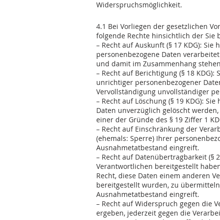
Widerspruchsmöglichkeit.
4. Information über Ihre R
4.1 Bei Vorliegen der gesetzlichen V
folgende Rechte hinsichtlich der Si
– Recht auf Auskunft (§ 17 KDG): Sie
personenbezogene Daten verarbeitet 
und damit im Zusammenhang stehend
– Recht auf Berichtigung (§ 18 KDG):
unrichtiger personenbezogener Daten
Vervollständigung unvollständiger p
– Recht auf Löschung (§ 19 KDG): Si
Daten unverzüglich gelöscht werden, 
einer der Gründe des § 19 Ziffer 1 K
– Recht auf Einschränkung der Verar
(ehemals: Sperre) Ihrer personenbez
Ausnahmetatbestand eingreift.
– Recht auf Datenübertragbarkeit (§ 
Verantwortlichen bereitgestellt habe
Recht, diese Daten einem anderen V
bereitgestellt wurden, zu übermittel
Ausnahmetatbestand eingreift.
– Recht auf Widerspruch gegen die Ve
ergeben, jederzeit gegen die Verarbei