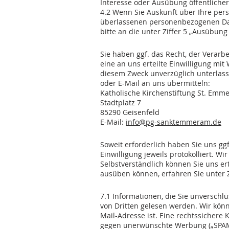
Interesse oder Ausübung öffentlicher
4.2 Wenn Sie Auskunft über Ihre pe
überlassenen personenbezogenen Dat
bitte an die unter Ziffer 5 „Ausübu
5. Ausübung des Widersp
Sie haben ggf. das Recht, der Verarb
eine an uns erteilte Einwilligung mit
diesem Zweck unverzüglich unterlass
oder E-Mail an uns übermitteln:
Katholische Kirchenstiftung St. Emm
Stadtplatz 7
85290 Geisenfeld
E-Mail:
info@pg-sanktemmeram.de
6. Erteilte Einwilligungen
Soweit erforderlich haben Sie uns gg
Einwilligung jeweils protokolliert. Wir
Selbstverständlich können Sie uns ert
ausüben können, erfahren Sie unter 
7. Elektronische Post (E-
7.1 Informationen, die Sie unverschl
von Dritten gelesen werden. Wir könne
Mail-Adresse ist. Eine rechtssichere 
gegen unerwünschte Werbung („SPAM-Fi