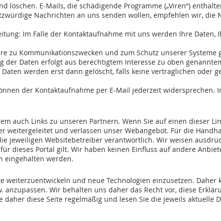
löschen. E-Mails, die schädigende Programme („Viren“) enthalten
tzwürdige Nachrichten an uns senden wollen, empfehlen wir, die 
itung: Im Falle der Kontaktaufnahme mit uns werden Ihre Daten, 
dere zu Kommunikationszwecken und zum Schutz unserer Systeme 
g der Daten erfolgt aus berechtigtem Interesse zu oben genanntem Z
Daten werden erst dann gelöscht, falls keine vertraglichen oder g
önnen der Kontaktaufnahme per E-Mail jederzeit widersprechen. In
.
em auch Links zu unseren Partnern. Wenn Sie auf einen dieser Link
er weitergeleitet und verlassen unser Webangebot. Für die Handha
die jeweiligen Websitebetreiber verantwortlich. Wir weisen ausdrüc
ür dieses Portal gilt. Wir haben keinen Einfluss auf andere Anbiete
 eingehalten werden.
te weiterzuentwickeln und neue Technologien einzusetzen. Daher 
 anzupassen. Wir behalten uns daher das Recht vor, diese Erkläru
 daher diese Seite regelmäßig und lesen Sie die jeweils aktuelle 