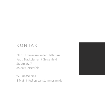
KONTAKT
PG St. Emmeram in der Hallertau
Kath. Stadtpfarramt Geisenfeld
Stadtplatz 7
85290 Geisenfeld
Tel.: 08452 388
E-Mail:
info@pg-sanktemmeram.de