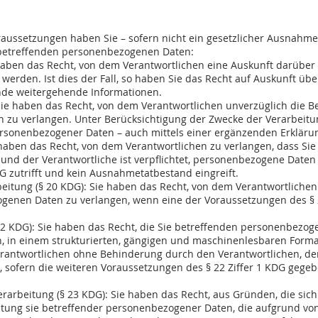
echte als betroffene Person (§ 15 Ziffer 2 lit.
oraussetzungen haben Sie – sofern nicht ein gesetzlicher Ausnahme
e betreffenden personenbezogenen Daten:
 haben das Recht, von dem Verantwortlichen eine Auskunft darüber 
werden. Ist dies der Fall, so haben Sie das Recht auf Auskunft ü
e weitergehende Informationen.
 Sie haben das Recht, von dem Verantwortlichen unverzüglich die B
 zu verlangen. Unter Berücksichtigung der Zwecke der Verarbeitun
ersonenbezogener Daten – auch mittels einer ergänzenden Erklärun
e haben das Recht, von dem Verantwortlichen zu verlangen, dass S
und der Verantwortliche ist verpﬂichtet, personenbezogene Daten 
DG zutrifft und kein Ausnahmetatbestand eingreift.
beitung (§ 20 KDG): Sie haben das Recht, von dem Verantwortliche
ogenen Daten zu verlangen, wenn eine der Voraussetzungen des § 2
22 KDG): Sie haben das Recht, die Sie betreffenden personenbezog
n, in einem strukturierten, gängigen und maschinenlesbaren Forma
erantwortlichen ohne Behinderung durch den Verantwortlichen, 
n, sofern die weiteren Voraussetzungen des § 22 Ziffer 1 KDG gege
rarbeitung (§ 23 KDG): Sie haben das Recht, aus Gründen, die sich
tung sie betreffender personenbezogener Daten, die aufgrund von § 6