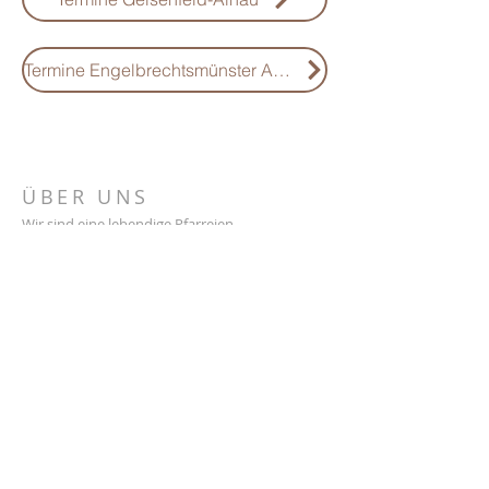
Termine Engelbrechtsmünster Aiglsbach Rottenegg Unterpindhart Oberpindhart
ÜBER UNS
Wir sind eine lebendige Pfarreien-
gemeinschaft, gelegen im Herzen der Hallertau.
"Christus ist unter euch, er ist die Hoffnung auf
Herrlichkeit." (Kol 1,27)
KONTAKT
PG St. Emmeram in der Hallertau
Kath. Stadtpfarramt Geisenfeld
Stadtplatz 7
85290 Geisenfeld