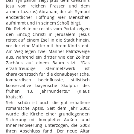
Das Tympanon zeigt (aus dem Gleichnis
Jesu vom reichen Prasser und dem
armen Lazarus) Abraham, der als Symbol
endzeitlicher Hoffnung vier Menschen
aufnimmt und in seinem Schoß birgt.
Die Reliefsteine rechts vom Portal zeigen
den Einzug Christi in Jerusalem: Jesus
reitet auf einem Esel in die Stadt hinein,
vor der eine Mutter mit ihrem Kind steht.
Am Weg legen zwei Männer Palmzweige
aus, während ein dritter wie der Zöllner
Zachäus auf einem Baum sitzt. "Das
erzählfreudige Steinmetzwerk ist
charakteristisch für die donaubayerische,
lombardisch beeinflusste, stilistisch
konservative bayerische Skulptur des
frühen 13. Jahrhunderts." (Klaus
Kratsch).
Sehr schön ist auch die gut erhaltene
romanische Apsis. Seit dem Jahr 2002
wurde die Kirche einer grundlegenden
Sicherung mit kompletter Außen- und
Innenrenovierung unterzogen, die 2008
ihren Abschluss fand. Der neue Altar