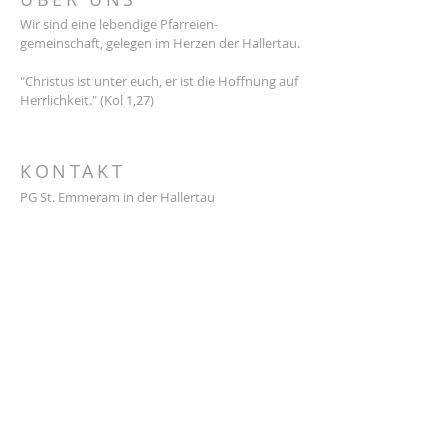
Wir sind eine lebendige Pfarreien-
gemeinschaft, gelegen im Herzen der Hallertau.
"Christus ist unter euch, er ist die Hoffnung auf
Herrlichkeit." (Kol 1,27)
KONTAKT
PG St. Emmeram in der Hallertau
Kath. Stadtpfarramt Geisenfeld
Stadtplatz 7
85290 Geisenfeld
Tel.:
08452 388
E-Mail:
info@pg-sanktemmeram.de