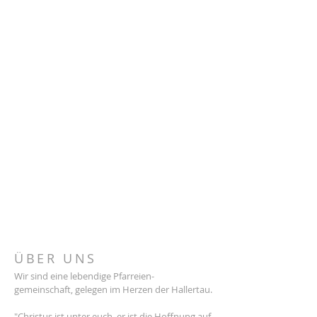
ÜBER UNS
Wir sind eine lebendige Pfarreien-
gemeinschaft, gelegen im Herzen der Hallertau.
"Christus ist unter euch, er ist die Hoffnung auf