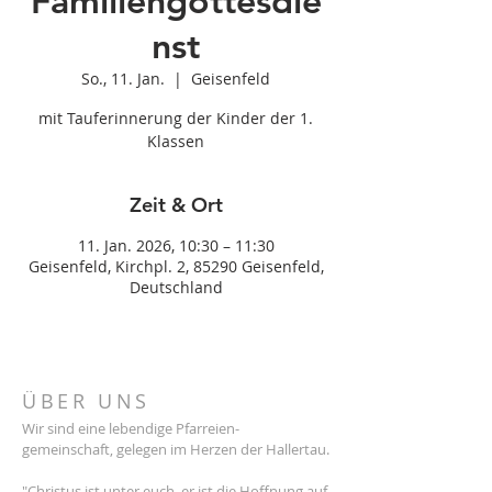
Familiengottesdie
nst
So., 11. Jan.
  |  
Geisenfeld
mit Tauferinnerung der Kinder der 1.
Klassen
Zeit & Ort
11. Jan. 2026, 10:30 – 11:30
Geisenfeld, Kirchpl. 2, 85290 Geisenfeld,
Deutschland
ÜBER UNS
Wir sind eine lebendige Pfarreien-
gemeinschaft, gelegen im Herzen der Hallertau.
"Christus ist unter euch, er ist die Hoffnung auf