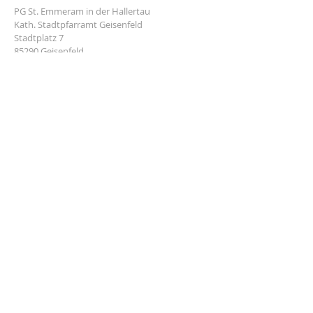
PG St. Emmeram in der Hallertau
Kath. Stadtpfarramt Geisenfeld
Stadtplatz 7
85290 Geisenfeld
Tel.:
08452 388
E-Mail:
info@pg-sanktemmeram.de
Impressum
Datenschutz
© 2025 PG St. Emmeram in der Hallertau