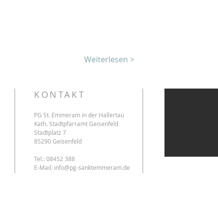
Weiterlesen >
KONTAKT
PG St. Emmeram in der Hallertau
Kath. Stadtpfarramt Geisenfeld
Stadtplatz 7
85290 Geisenfeld
Tel.: 08452 388
E-Mail:
info@pg-sanktemmeram.de