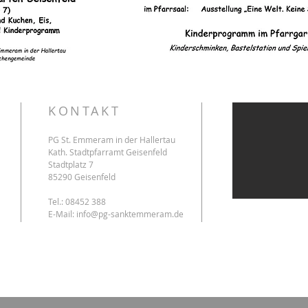
KONTAKT
PG St. Emmeram in der Hallertau
Kath. Stadtpfarramt Geisenfeld
Stadtplatz 7
85290 Geisenfeld
Tel.: 08452 388
E-Mail:
info@pg-sanktemmeram.de