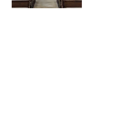
ÜBER UNS
Wir sind eine lebendige Pfarreien-
gemeinschaft, gelegen im Herzen der Hallertau.
"Christus ist unter euch, er ist die Hoffnung auf
Herrlichkeit." (Kol 1,27)
KONTAKT
PG St. Emmeram in der Hallertau
Kath. Stadtpfarramt Geisenfeld
Stadtplatz 7
85290 Geisenfeld
Tel.:
08452 388
E-Mail:
info@pg-sanktemmeram.de